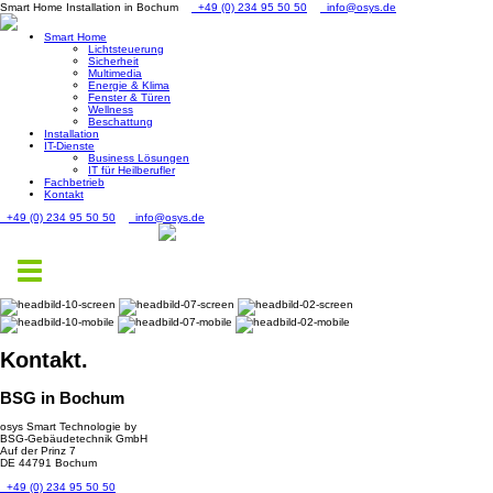
Smart Home Installation in Bochum
+49 (0) 234 95 50 50
info@osys.de
Smart Home
Lichtsteuerung
Sicherheit
Multimedia
Energie & Klima
Fenster & Türen
Wellness
Beschattung
Installation
IT-Dienste
Business Lösungen
IT für Heilberufler
Fachbetrieb
Kontakt
+49 (0) 234 95 50 50
info@osys.de
Toggle
navigation
Kontakt.
BSG in Bochum
osys Smart Technologie by
BSG-Gebäudetechnik GmbH
Auf der Prinz 7
DE 44791 Bochum
+49 (0) 234 95 50 50